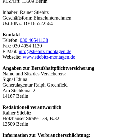
PLZ/Ort: 13509 Berlin
Inhaber: Rainer Stiebitz
Geschäftsform: Einzelunternehmen
Ust-IdNr.: DE165522564
Kontakt
Telefon:
030 40541138
Fax: 030 4054 1139
E-Mail:
info@stiebitz-montagen.de
Webseite:
www.stiebitz-montagen.de
Angaben zur Berufs­haftpflicht­versicherung
Name und Sitz des Versicherers:
Signal Iduna
Generalagentur Ralph Greenfield
Am Stichkanal 2
14167 Berlin
Redaktionell verantwortlich
Rainer Stiebitz
Holzhauser Straße 139, B.32
13509 Berlin
Information zur Verbraucherschlichtung: