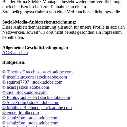
Bei der Firma Stiebitz Montagen besteht weder eine Verpflichtung
noch eine Bereitschaft zur Teilnahme an einem
Streitbeilegungsverfahren von einer Verbraucherschlichtungsstelle.
Social-Media-Anbieterkennzeichnung:
Diese Anbieterkennzeichnung gilt auch für unsere Profile in sozialen
Netzwerken, soweit wir dort nicht bereits gesondert ein Impressum
bereithalten.
Allgemeine Geschäftsbedingungen
AGB ansehen
Bildquellen:
© Tiberius Gracchus | stock.adobe.com
© meailleluc.com | stock.adobe.com
© squirrel7707 | stock.adobe.com
© hcast | stock.adobe.com
© ziss | stock.adobe.com
© Photographee.eu | stock.adobe.com
© SusaZoom | stock.adobe.com
© Matthias Buehner | stock.adobe.com
© emer | fotolia.com
© schulzfoto | stock.adobe.com
© schulzfoto | stock.adobe.com