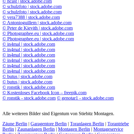
© hcast | stock.adobe.com
© schulzfoto | stock.adobe.com
© schulzfoto | stock.adobe.com
© vera7388 | stock.adobe.com
© Antonioguillem | stock.adobe.com
© Peter de Kievith | stock.adobe.com
© Photographee.eu | stock.adobe.com
© Photographee.eu | stock.adobe.com
© in4mal | stock.adobe.com
© in4mal | stock.adobe.com
© in4mal | stock.adobe.com
© in4mal | stock.adobe.com
© in4mal | stock.adobe.com
© in4mal | stock.adobe.com
© butus | stock.adobe.com
© butus | stock.adobe.com
© ronstik | stock.adobe.com
© Kostenloses Facebook Icon – freepik.com
© ronstik - stock.adobe.com
© genotar1 - stock.adobe.com
Alle weiteren Bilder sind Eigentum von Stiebitz Montagen.
Zäune Berlin
|
Garagentore Berlin
|
Toranlagen Berlin
|
Torantriebe
Berlin
|
Zaunanlagen Berlin
|
Montagen Berlin
|
Montageservice